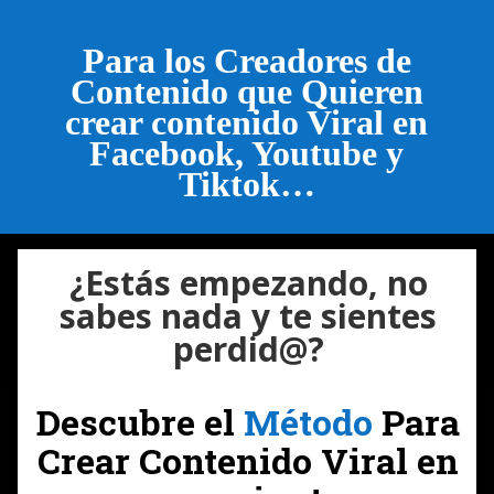
Para los Creadores de
Contenido que Quieren
crear contenido Viral en
Facebook, Youtube y
Tiktok…
¿Estás empezando, no
sabes nada y te sientes
perdid@?
Descubre el
Método
Para
Crear Contenido Viral en