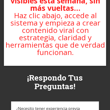
visibles esta semana, sin
más vueltas…
Haz clic abajo, accede al
sistema y empieza a crear
contenido viral con
estrategia, claridad y
herramientas que de verdad
funcionan.
¡Respondo Tus
Preguntas!
¿Necesito tener experiencia previa