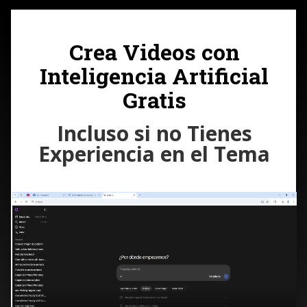
Crea Videos con
Inteligencia Artificial
Gratis
Incluso si no Tienes
Experiencia en el Tema